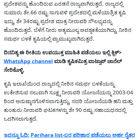
ಪ್ರದೇಶವನ್ನು ಹೊಂದಿರುವ ಎರಡನೆ ರಾಜ್ಯವಾಗಿರುತ್ತದೆ. ರಾಜ್ಯದಲ್ಲಿ
ಸುಮಾರು ಶೇ.66 ರಷ್ಟು ಸಾಗುವಳಿ ಪ್ರದೇಶದಲ್ಲಿ ಮಳೆಯಾಶ್ರಿತ ಕೃಷಿ
ಇದ್ದು, ಶೇ 34ರಷ್ಟು ಪ್ರದೇಶ ಮಾತ್ರ ನೀರಾವರಿ ಸೌಲಭ್ಯವನ್ನು
ಹೊಂದಿರುತ್ತದೆ. ಬೆಳೆಗೆ ನೀರು ಅತ್ಯಮೂಲ್ಯ ಅವಶ್ಯಕತೆಯಾಗಿದ್ದು, ನೀರಿನ
ಸಮರ್ಥ ಬಳಕೆ ಕೃಷಿಯಲ್ಲಿ ಪ್ರಾಮುಖ್ಯವಾಗಿರುತ್ತದೆ.
ದಿನನಿತ್ಯ ಈ ರೀತಿಯ ಉಪಯುಕ್ತ ಮಾಹಿತಿ ಪಡೆಯಲು ಇಲ್ಲಿ ಕ್ಲಿಕ್>
WhatsApp channel
ಮಾಡಿ ಕೃಷಿಕಮಿತ್ರ ವಾಟ್ಸಾಪ್ ಚಾನೆಲ್
ಸೇರಿಕೊಳ್ಳಿ.
ಕೃಷಿ ಇಲಾಖೆಯಿಂದ ರಾಜ್ಯದಲ್ಲಿ ನೀರಿನ ಸಮರ್ಥ ಬಳಕೆಯನ್ನು
ಉತೇಜಿಸುವ ಸಲುವಾಗಿ ಸೂಕ್ಷ್ಮ ನೀರಾವರಿ ಯೋಜನೆಯನ್ನು 2003-04
ರಿಂದ ಅನುಷ್ಠಾನಗೊಳಿಸಲಾಗುತ್ತಿದ್ದು, ಸದರಿ ಯೋಜನೆಯಡಿ ಹನಿ ಮತ್ತು
ತುಂತುರು ನೀರಾವರಿ ಘಟಕಗಳನ್ನು ಶೇ 90 ರಷ್ಟು ಸಹಾಯಧನದಲ್ಲಿ
ಒದಗಿಸಲಾಗುತ್ತದೆ.
ಇದನ್ನೂ ಓದಿ:
Parihara list-ಬರ ಪರಿಹಾರ ಪಡೆಯಲು ಅರ್ಹ ರೈತರ