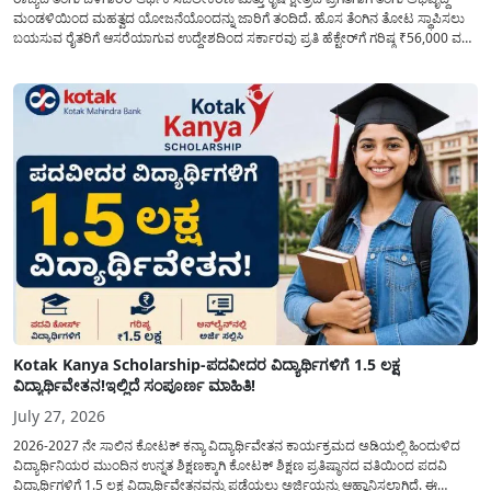
ಮಂಡಳಿಯಿಂದ ಮಹತ್ವದ ಯೋಜನೆಯೊಂದನ್ನು ಜಾರಿಗೆ ತಂದಿದೆ. ಹೊಸ ತೆಂಗಿನ ತೋಟ ಸ್ಥಾಪಿಸಲು
ಬಯಸುವ ರೈತರಿಗೆ ಆಸರೆಯಾಗುವ ಉದ್ದೇಶದಿಂದ ಸರ್ಕಾರವು ಪ್ರತಿ ಹೆಕ್ಟೇರ್‌ಗೆ ಗರಿಷ್ಠ ₹56,000 ವರೆಗೆ
ಧನಸಹಾಯ ಪಡೆಯಲು ಅರ್ಜಿಯನ್ನು ಆಹ್ವಾನಿಸಿದೆ. ತೆಂಗು ಅಭಿವೃದ್ದಿ ಮಂಡಳಿಯ ಯೋಜನೆ
ಅಡಿಯಲ್ಲಿ ನೀಡಲಾಗುವ...
Kotak Kanya Scholarship-ಪದವೀದರ ವಿದ್ಯಾರ್ಥಿಗಳಿಗೆ 1.5 ಲಕ್ಷ
ವಿದ್ಯಾರ್ಥಿವೇತನ!ಇಲ್ಲಿದೆ ಸಂಪೂರ್ಣ ಮಾಹಿತಿ!
July 27, 2026
2026-2027 ನೇ ಸಾಲಿನ ಕೋಟಕ್ ಕನ್ಯಾ ವಿದ್ಯಾರ್ಥಿವೇತನ ಕಾರ್ಯಕ್ರಮದ ಅಡಿಯಲ್ಲಿ ಹಿಂದುಳಿದ
ವಿದ್ಯಾರ್ಥಿನಿಯರ ಮುಂದಿನ ಉನ್ನತ ಶಿಕ್ಷಣಕ್ಕಾಗಿ ಕೋಟಕ್ ಶಿಕ್ಷಣ ಪ್ರತಿಷ್ಠಾನದ ವತಿಯಿಂದ ಪದವಿ
ವಿದ್ಯಾರ್ಥಿಗಳಿಗೆ 1.5 ಲಕ್ಷ ವಿದ್ಯಾರ್ಥಿವೇತನವನ್ನು ಪಡೆಯಲು ಅರ್ಜಿಯನ್ನು ಆಹ್ವಾನಿಸಲಾಗಿದೆ. ಈ