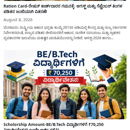
Ration Card-ರೇಷನ್ ಕಾರ್ಡ್‍ದಾರರ ಗಮನಕ್ಕೆ: ಆಗಸ್ಟ್ ಮತ್ತು ಸೆಪ್ಟೆಂಬರ್ ತಿಂಗಳ
ಪಡಿತರ ಜಂಟಿಯಾಗಿ ವಿತರಣೆ!
August 8, 2026
ಬೆಂಗಳೂರು: ರಾಷ್ಟ್ರೀಯ ಆಹಾರ ಭದ್ರತಾ ಕಾಯ್ದೆ 2013ರ ಅಡಿಯಲ್ಲಿ ಕೇಂದ್ರ ಮತ್ತು ರಾಜ್ಯ ಸರ್ಕಾರಗಳ
ನಿರ್ದೇಶನದಂತೆ, ರಾಜ್ಯದ ಪಡಿತರ ಚೀಟಿದಾರರಿಗೆ ಆಹಾರ, ನಾಗರಿಕ ಸರಬರಾಜು ಮತ್ತು ಗ್ರಾಹಕರ
ವ್ಯವಹಾರಗಳ ಇಲಾಖೆಯು ಮಹತ್ವದ ಮಾಹಿತಿಯೊಂದನ್ನು ನೀಡಿದೆ. ಆಗಸ್ಟ್-2026 ಹಾಗೂ
ಸೆಪ್ಟೆಂಬರ್-2026 ಈ ಎರಡೂ ತಿಂಗಳ ಆಹಾರ ಧಾನ್ಯಗಳ ವಿತರಣೆಯನ್ನು ಆಗಸ್ಟ್ ಮಾಹೆಯಲ್ಲೇ ಒಟ್ಟಿಗೆ
(ಜಂಟಿಯಾಗಿ) ನೀಡಲು ನಿರ್ಧರಿಸಲಾಗಿದೆ....
Scholorship Amount-BE/B.Tech ವಿದ್ಯಾರ್ಥಿಗಳಿಗೆ ₹70,250
ವಿದ್ಯಾರ್ಥಿವೇತನ! ಇಂದೇ ಅರ್ಜಿ ಸಲ್ಲಿಸಿ!