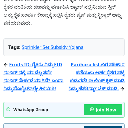
ರೈತರ ವಂತಿಕೆಯ ಹಣವನ್ನು ವರ್ಗಾಹಿಸಿ ಬ್ಯಾಂಕ್ ನಲ್ಲಿ ನೀಡುವ ಸ್ಲಿಪ್
ಅನ್ನು ರೈತ ಸಂಪರ್ಕ ಕೇಂದ್ರಕ್ಕೆ ಸಲ್ಲಿಸಿ ರೈತರು ಪೈಪ್ ಮತ್ತು ಸ್ಪಿಂಕ್ಲರ್ ಅನ್ನು
ಪಡೆಯಬವುದು.
Tags:
Sprinkler Set Subsidy Yojana
←
Fruits ID: ರೈತರು ನಿಮ್ಮ FID
Parihara list-ಬರ ಪರಿಹಾರ
ನಂಬರ್ ನಲ್ಲಿ ಯಾವೆಲ್ಲ ಸರ್ವೆ
ಪಡೆಯಲು ಅರ್ಹ ರೈತರ ಪಟ್ಟಿ
ನಂಬರ್ ಸೇರ್ಪಡೆಯಾಗಿವೆ? ಎಂದು
ಬಿಡುಗಡೆ! ಈ ಲಿಂಕ್ ಕ್ಲಿಕ್ ಮಾಡಿ
ನಿಮ್ಮ ಮೊಬೈಲ್‌ನಲ್ಲೇ ತಿಳಿಯಿರಿ!
ನಿಮ್ಮ ಹೆಸರಿದ್ಯಾ? ಚೆಕ್ ಮಾಡಿ.
→
Join Now
WhatsApp Group