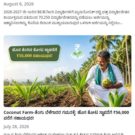
August 6, 2026
2026-2027 ನೇ ಸಾಲಿನ BE/B.Tech ವಿದ್ಯಾರ್ಥಿಗಳಿಗೆ ಪ್ಯಾನಾಸೋನಿಕ್ ರಟ್ಟಿ ಛತ್ರ್ ವಿದ್ಯಾರ್ಥಿವೇತನ
ಕಾರ್ಯಕ್ರಮದ ವತಿಯಿಂದ 70,250 ವಿದ್ಯಾರ್ಥಿವೇತನವನ್ನು ಪಡೆಯಲು ಅರ್ಜಿಯನ್ನು
ಆಹ್ವಾನಿಸಲಾಗಿದ್ದು, ಕೊನೆಯ ದಿನಾಂಕ ಮುಕ್ತಾಯವಾಗುವುದ ಒಳಗಾಗಿ ಅರ್ಜಿಯನ್ನು ಸಲ್ಲಿಸಲು
ಕೋರಿದೆ. ಆರ್ಥಿಕವಾಗಿ ಹಿಂದುಳಿದ ಹಾಗೂ ಬಡ ಕುಟುಂಬ ವರ್ಗದ ವಿದ್ಯಾರ್ಥಿಗಳು ಅವರ ಮುಂದಿನ
ಶಿಕ್ಷಣವನ್ನು ಮುಂದುವರಿಸಲು ಯಾವುದೇ ಅಡಚಣೆಯಾಗದಂತೆ ನೋಡಿಕೊಳ್ಳಲು ಈ ಯೋಜನೆಯನ್ನು
ಜಾರಿಗೆ...
Coconut Farm-ತೆಂಗು ಬೆಳೆಗಾರರ ಗಮನಕ್ಕೆ: ಹೊಸ ತೋಟ ಸ್ಥಾಪನೆಗೆ ₹56,000
ವರೆಗೆ ಸಹಾಯಧನ!
July 28, 2026
ರಾಜ್ಯದ ತೆಂಗು ಬೆಳೆಗಾರರ ಆರ್ಥಿಕ ಸಬಲೀಕರಣ ಮತ್ತು ಕೃಷಿ ಕ್ಷೇತ್ರದ ಪ್ರಗತಿಗಾಗಿ ತೆಂಗು ಅಭಿವೃದ್ದಿ