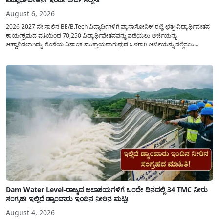
August 6, 2026
2026-2027 ನೇ ಸಾಲಿನ BE/B.Tech ವಿದ್ಯಾರ್ಥಿಗಳಿಗೆ ಪ್ಯಾನಾಸೋನಿಕ್ ರಟ್ಟಿ ಛತ್ರ್ ವಿದ್ಯಾರ್ಥಿವೇತನ
ಕಾರ್ಯಕ್ರಮದ ವತಿಯಿಂದ 70,250 ವಿದ್ಯಾರ್ಥಿವೇತನವನ್ನು ಪಡೆಯಲು ಅರ್ಜಿಯನ್ನು
ಆಹ್ವಾನಿಸಲಾಗಿದ್ದು, ಕೊನೆಯ ದಿನಾಂಕ ಮುಕ್ತಾಯವಾಗುವುದ ಒಳಗಾಗಿ ಅರ್ಜಿಯನ್ನು ಸಲ್ಲಿಸಲು
ಕೋರಿದೆ. ಆರ್ಥಿಕವಾಗಿ ಹಿಂದುಳಿದ ಹಾಗೂ ಬಡ ಕುಟುಂಬ ವರ್ಗದ ವಿದ್ಯಾರ್ಥಿಗಳು ಅವರ ಮುಂದಿನ
ಶಿಕ್ಷಣವನ್ನು ಮುಂದುವರಿಸಲು ಯಾವುದೇ ಅಡಚಣೆಯಾಗದಂತೆ ನೋಡಿಕೊಳ್ಳಲು ಈ ಯೋಜನೆಯನ್ನು
ಜಾರಿಗೆ...
Dam Water Level-ರಾಜ್ಯದ ಜಲಾಶಯಗಳಿಗೆ ಒಂದೇ ದಿನದಲ್ಲಿ 34 TMC ನೀರು
ಸಂಗ್ರಹ! ಇಲ್ಲಿದೆ ಡ್ಯಾಂವಾರು ಇಂದಿನ ನೀರಿನ ಮಟ್ಟ!
August 4, 2026