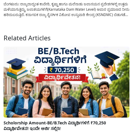
ಬೆಂಗಳೂರು: ರಾಜ್ಯದಾದ್ಯಂತ ಕಾವೇರಿ, ಕೃಷ್ಣಾ ಹಾಗೂ ಮಲೆನಾಡು ಜಲಾನಯನ ಪ್ರದೇಶಗಳಲ್ಲಿ ಉತ್ತಮ
ಮಳೆಯಾಗುತ್ತಿದ್ದು, ಜಲಾಶಯಗಳಿಗೆ(Karnataka Dam Water Level) ಅಪಾರ ಪ್ರಮಾಣದ ನೀರು
ಹರಿದುಬರುತ್ತಿದೆ. ಕರ್ನಾಟಕ ರಾಜ್ಯ ನೈಸರ್ಗಿಕ ವಿಕೋಪ ಉಸ್ತುವಾರಿ ಕೇಂದ್ರ (KSNDMC) ಬಿಡುಗಡೆ
ಮಾಡಿರುವ ಆಗಸ್ಟ್ 04, 2026ರ ವರದಿಯಂತೆ, ರಾಜ್ಯದ ಪ್ರಮುಖ 14 ಜಲಾಶಯಗಳಿಗೆ ಒಂದೇ
ದಿನದಲ್ಲಿ ಬರೋಬ್ಬರಿ 34.8 TMC...
Related Articles
Scholorship Amount-BE/B.Tech ವಿದ್ಯಾರ್ಥಿಗಳಿಗೆ ₹70,250
ವಿದ್ಯಾರ್ಥಿವೇತನ! ಇಂದೇ ಅರ್ಜಿ ಸಲ್ಲಿಸಿ!