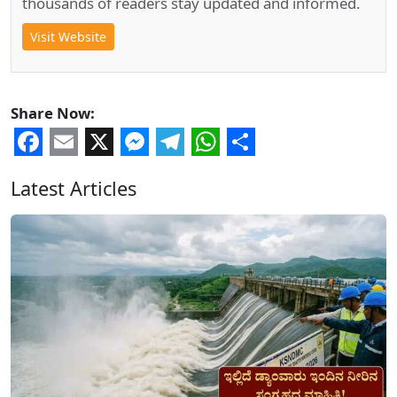
thousands of readers stay updated and informed.
Visit Website
Share Now:
Facebook
Email
X
Messenger
Telegram
WhatsApp
Share
Latest Articles