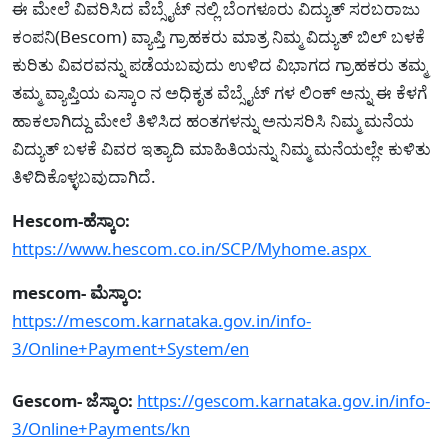
ಈ ಮೇಲೆ ವಿವರಿಸಿದ ವೆಬ್ಸೈಟ್ ನಲ್ಲಿ ಬೆಂಗಳೂರು ವಿದ್ಯುತ್ ಸರಬರಾಜು
ಕಂಪನಿ(Bescom) ವ್ಯಾಪ್ತಿ ಗ್ರಾಹಕರು ಮಾತ್ರ ನಿಮ್ಮ ವಿದ್ಯುತ್ ಬಿಲ್ ಬಳಕೆ
ಕುರಿತು ವಿವರವನ್ನು ಪಡೆಯಬವುದು ಉಳಿದ ವಿಭಾಗದ ಗ್ರಾಹಕರು ತಮ್ಮ
ತಮ್ಮ ವ್ಯಾಪ್ತಿಯ ಎಸ್ಕಾಂ ನ ಅಧಿಕೃತ ವೆಬ್ಸೈಟ್ ಗಳ ಲಿಂಕ್ ಅನ್ನು ಈ ಕೆಳಗೆ
ಹಾಕಲಾಗಿದ್ದು ಮೇಲೆ ತಿಳಿಸಿದ ಹಂತಗಳನ್ನು ಅನುಸರಿಸಿ ನಿಮ್ಮ ಮನೆಯ
ವಿದ್ಯುತ್ ಬಳಕೆ ವಿವರ ಇತ್ಯಾದಿ ಮಾಹಿತಿಯನ್ನು ನಿಮ್ಮ ಮನೆಯಲ್ಲೇ ಕುಳಿತು
ತಿಳಿದಿಕೊಳ್ಳಬವುದಾಗಿದೆ.
Hescom-ಹೆಸ್ಕಾಂ:
https://www.hescom.co.in/SCP/Myhome.aspx
mescom- ಮೆಸ್ಕಾಂ:
https://mescom.karnataka.gov.in/info-
3/Online+Payment+System/en
Gescom- ಜೆಸ್ಕಾಂ:
https://gescom.karnataka.gov.in/info-
3/Online+Payments/kn