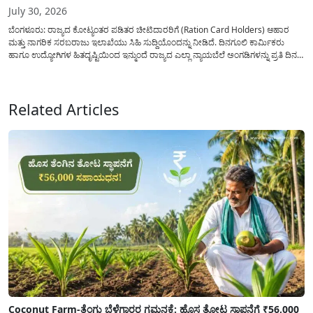
July 30, 2026
ಬೆಂಗಳೂರು: ರಾಜ್ಯದ ಕೋಟ್ಯಂತರ ಪಡಿತರ ಚೀಟಿದಾರರಿಗೆ (Ration Card Holders) ಆಹಾರ
ಮತ್ತು ನಾಗರಿಕ ಸರಬರಾಜು ಇಲಾಖೆಯು ಸಿಹಿ ಸುದ್ದಿಯೊಂದನ್ನು ನೀಡಿದೆ. ದಿನಗೂಲಿ ಕಾರ್ಮಿಕರು
ಹಾಗೂ ಉದ್ಯೋಗಿಗಳ ಹಿತದೃಷ್ಟಿಯಿಂದ ಇನ್ಮುಂದೆ ರಾಜ್ಯದ ಎಲ್ಲಾ ನ್ಯಾಯಬೆಲೆ ಅಂಗಡಿಗಳನ್ನು ಪ್ರತಿ ದಿನ
ಬೆಳಿಗ್ಗೆ 6:00 ಗಂಟೆಯಿಂದ ರಾತ್ರಿ 10:00 ಗಂಟೆಯವರೆಗೆ ಕಡ್ಡಾಯವಾಗಿ ತೆರೆದಿಟ್ಟು ಪಡಿತರ ಧಾನ್ಯ
ವಿತರಿಸುವಂತೆ ಇಲಾಖೆಯ...
Related Articles
Coconut Farm-ತೆಂಗು ಬೆಳೆಗಾರರ ಗಮನಕ್ಕೆ: ಹೊಸ ತೋಟ ಸ್ಥಾಪನೆಗೆ ₹56,000