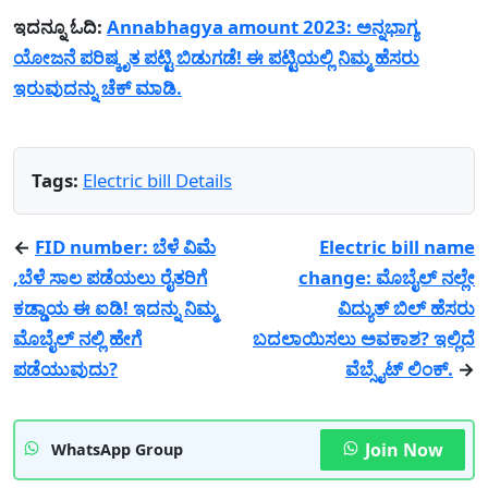
ಇದನ್ನೂ ಓದಿ:
Annabhagya amount 2023: ಅನ್ನಭಾಗ್ಯ
ಯೋಜನೆ ಪರಿಷ್ಕೃತ ಪಟ್ಟಿ ಬಿಡುಗಡೆ! ಈ ಪಟ್ಟಿಯಲ್ಲಿ ನಿಮ್ಮ ಹೆಸರು
ಇರುವುದನ್ನು ಚೆಕ್ ಮಾಡಿ.
Tags:
Electric bill Details
←
FID number: ಬೆಳೆ ವಿಮೆ
Electric bill name
,ಬೆಳೆ ಸಾಲ ಪಡೆಯಲು ರೈತರಿಗೆ
change: ಮೊಬೈಲ್ ನಲ್ಲೇ
ಕಡ್ಡಾಯ ಈ ಐಡಿ! ಇದನ್ನು ನಿಮ್ಮ
ವಿದ್ಯುತ್ ಬಿಲ್ ಹೆಸರು
ಮೊಬೈಲ್ ನಲ್ಲಿ ಹೇಗೆ
ಬದಲಾಯಿಸಲು ಅವಕಾಶ? ಇಲ್ಲಿದೆ
ಪಡೆಯುವುದು?
ವೆಬ್ಸೈಟ್ ಲಿಂಕ್.
→
Join Now
WhatsApp Group