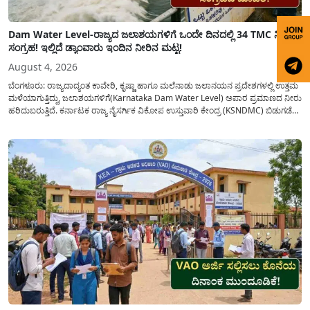
Dam Water Level-ರಾಜ್ಯದ ಜಲಾಶಯಗಳಿಗೆ ಒಂದೇ ದಿನದಲ್ಲಿ 34 TMC ನೀರು
ಸಂಗ್ರಹ! ಇಲ್ಲಿದೆ ಡ್ಯಾಂವಾರು ಇಂದಿನ ನೀರಿನ ಮಟ್ಟ!
August 4, 2026
ಬೆಂಗಳೂರು: ರಾಜ್ಯದಾದ್ಯಂತ ಕಾವೇರಿ, ಕೃಷ್ಣಾ ಹಾಗೂ ಮಲೆನಾಡು ಜಲಾನಯನ ಪ್ರದೇಶಗಳಲ್ಲಿ ಉತ್ತಮ
ಮಳೆಯಾಗುತ್ತಿದ್ದು, ಜಲಾಶಯಗಳಿಗೆ(Karnataka Dam Water Level) ಅಪಾರ ಪ್ರಮಾಣದ ನೀರು
ಹರಿದುಬರುತ್ತಿದೆ. ಕರ್ನಾಟಕ ರಾಜ್ಯ ನೈಸರ್ಗಿಕ ವಿಕೋಪ ಉಸ್ತುವಾರಿ ಕೇಂದ್ರ (KSNDMC) ಬಿಡುಗಡೆ
ಮಾಡಿರುವ ಆಗಸ್ಟ್ 04, 2026ರ ವರದಿಯಂತೆ, ರಾಜ್ಯದ ಪ್ರಮುಖ 14 ಜಲಾಶಯಗಳಿಗೆ ಒಂದೇ
ದಿನದಲ್ಲಿ ಬರೋಬ್ಬರಿ 34.8 TMC...