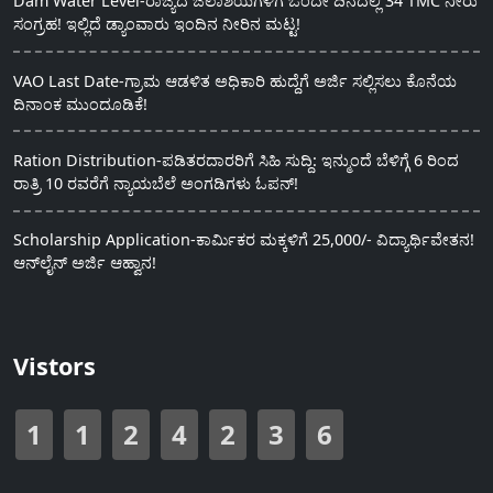
Dam Water Level-ರಾಜ್ಯದ ಜಲಾಶಯಗಳಿಗೆ ಒಂದೇ ದಿನದಲ್ಲಿ 34 TMC ನೀರು
ಸಂಗ್ರಹ! ಇಲ್ಲಿದೆ ಡ್ಯಾಂವಾರು ಇಂದಿನ ನೀರಿನ ಮಟ್ಟ!
VAO Last Date-ಗ್ರಾಮ ಆಡಳಿತ ಅಧಿಕಾರಿ ಹುದ್ದೆಗೆ ಅರ್ಜಿ ಸಲ್ಲಿಸಲು ಕೊನೆಯ
ದಿನಾಂಕ ಮುಂದೂಡಿಕೆ!
Ration Distribution-ಪಡಿತರದಾರರಿಗೆ ಸಿಹಿ ಸುದ್ದಿ: ಇನ್ಮುಂದೆ ಬೆಳಿಗ್ಗೆ 6 ರಿಂದ
ರಾತ್ರಿ 10 ರವರೆಗೆ ನ್ಯಾಯಬೆಲೆ ಅಂಗಡಿಗಳು ಓಪನ್!
Scholarship Application-ಕಾರ್ಮಿಕರ ಮಕ್ಕಳಿಗೆ 25,000/- ವಿದ್ಯಾರ್ಥಿವೇತನ!
ಆನ್‍ಲೈನ್ ಅರ್ಜಿ ಆಹ್ವಾನ!
Vistors
1
1
2
4
2
3
6