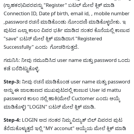
(ಗ್ರಾಹಕರ)ವಿವರವನ್ನು "Register" ಬಟಲ್ ಮೇಲೆ ಕ್ಲಿಕ್ ಮಾಡಿ
Connection ID, Date pf birth, email id, , mobile number
,password ರಚನೆ ಮಾಡಿಕೊಂಡು ನೋಂದಣಿ ಮಾಡಿಕೊಳ್ಳಬೇಕು. ಇ
ಪುಟದ ಎಲ್ಲಾ ಕಾಲಂ ವಿವರ ಭರ್ತಿ ಮಾಡಿದ ನಂತರ ಕೊನೆಯಲ್ಲಿ ಕಾಣುವ
"save" ಬಟನ್ ಮೇಲೆ ಕ್ಲಿಕ್ ಮಾಡಿದಾಗ "Registered
Successfully" ಎಂದು ಗೋಚರಿಸುತ್ತದೆ.
ಗಮನಿಸಿ: ನೀವು ನಮೂದಿಸಿದ user name ಮತ್ತು password ಒಂದು
ಕಡೆ ಬರೆದಿಟ್ಟುಕೊಳ್ಳಿ.
Step-3:
ನೀವು ರಚನೆ ಮಾಡಿಕೊಂಡ user name ಮತ್ತು password
ಅನ್ನು ಈ ಜಾಲತಾಣದ ಮುಖಪುಟದಲ್ಲಿ ಕಾಣುವ User id mattu
password ಕಾಲಂ ನಲ್ಲಿ ಹಾಕಿ(ಮೇಲೆ Cuctomer ಎಂದು ಆಯ್ಕೆ
ಮಾಡಿಕೊಳ್ಳಿ) "LOGIN" ಬಟನ್ ಮೇಲೆ ಕ್ಲಿಕ್ ಮಾಡಿ.
Step-4:
LOGIN ಅದ ನಂತರ ನಿಮ್ಮ ವಿದ್ಯುತ್ ಬಿಲ್ ವಿವರದ ಪುಟ
ತೆರೆದುಕೊಳ್ಳುತ್ತದೆ ಇಲ್ಲಿ "MY acconut" ಆಯ್ಕೆಯ ಮೇಲೆ ಕ್ಲಿಕ್ ಮಾಡಿ