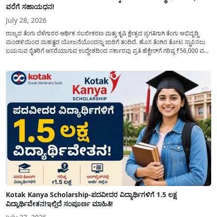
ವರೆಗೆ ಸಹಾಯಧನ!
July 28, 2026
ರಾಜ್ಯದ ತೆಂಗು ಬೆಳೆಗಾರರ ಆರ್ಥಿಕ ಸಬಲೀಕರಣ ಮತ್ತು ಕೃಷಿ ಕ್ಷೇತ್ರದ ಪ್ರಗತಿಗಾಗಿ ತೆಂಗು ಅಭಿವೃದ್ದಿ
ಮಂಡಳಿಯಿಂದ ಮಹತ್ವದ ಯೋಜನೆಯೊಂದನ್ನು ಜಾರಿಗೆ ತಂದಿದೆ. ಹೊಸ ತೆಂಗಿನ ತೋಟ ಸ್ಥಾಪಿಸಲು
ಬಯಸುವ ರೈತರಿಗೆ ಆಸರೆಯಾಗುವ ಉದ್ದೇಶದಿಂದ ಸರ್ಕಾರವು ಪ್ರತಿ ಹೆಕ್ಟೇರ್‌ಗೆ ಗರಿಷ್ಠ ₹56,000 ವರೆಗೆ
ಧನಸಹಾಯ ಪಡೆಯಲು ಅರ್ಜಿಯನ್ನು ಆಹ್ವಾನಿಸಿದೆ. ತೆಂಗು ಅಭಿವೃದ್ದಿ ಮಂಡಳಿಯ ಯೋಜನೆ
ಅಡಿಯಲ್ಲಿ ನೀಡಲಾಗುವ...
Kotak Kanya Scholarship-ಪದವೀದರ ವಿದ್ಯಾರ್ಥಿಗಳಿಗೆ 1.5 ಲಕ್ಷ
ವಿದ್ಯಾರ್ಥಿವೇತನ!ಇಲ್ಲಿದೆ ಸಂಪೂರ್ಣ ಮಾಹಿತಿ!