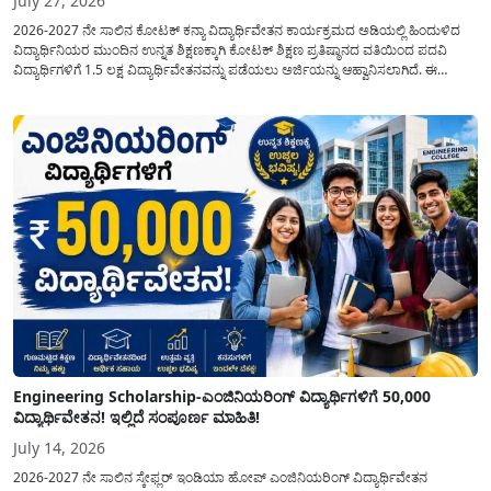
July 27, 2026
2026-2027 ನೇ ಸಾಲಿನ ಕೋಟಕ್ ಕನ್ಯಾ ವಿದ್ಯಾರ್ಥಿವೇತನ ಕಾರ್ಯಕ್ರಮದ ಅಡಿಯಲ್ಲಿ ಹಿಂದುಳಿದ
ವಿದ್ಯಾರ್ಥಿನಿಯರ ಮುಂದಿನ ಉನ್ನತ ಶಿಕ್ಷಣಕ್ಕಾಗಿ ಕೋಟಕ್ ಶಿಕ್ಷಣ ಪ್ರತಿಷ್ಠಾನದ ವತಿಯಿಂದ ಪದವಿ
ವಿದ್ಯಾರ್ಥಿಗಳಿಗೆ 1.5 ಲಕ್ಷ ವಿದ್ಯಾರ್ಥಿವೇತನವನ್ನು ಪಡೆಯಲು ಅರ್ಜಿಯನ್ನು ಆಹ್ವಾನಿಸಲಾಗಿದೆ. ಈ
ವಿದ್ಯಾರ್ಥಿವೇತನವು 12 ನೇ ತರಗತಿಯಲ್ಲಿ ಉತ್ತೀರ್ಣರಾಗಿರುವ ಮತ್ತು ಪ್ರತಿಷ್ಠಿತ ವೃತ್ತಿಪರ ಪದವಿ
ಕೋರ್ಸ್‌ಗಳಲ್ಲಿ ಸೇರಲು ಬಯಸುವ ಅರ್ಹ ವಿದ್ಯಾರ್ಥಿನಿಯರು...
Engineering Scholarship-ಎಂಜಿನಿಯರಿಂಗ್ ವಿದ್ಯಾರ್ಥಿಗಳಿಗೆ 50,000
ವಿದ್ಯಾರ್ಥಿವೇತನ! ಇಲ್ಲಿದೆ ಸಂಪೂರ್ಣ ಮಾಹಿತಿ!
July 14, 2026
2026-2027 ನೇ ಸಾಲಿನ ಸ್ಕೇಫ್ಲರ್ ಇಂಡಿಯಾ ಹೋಪ್ ಎಂಜಿನಿಯರಿಂಗ್ ವಿದ್ಯಾರ್ಥಿವೇತನ