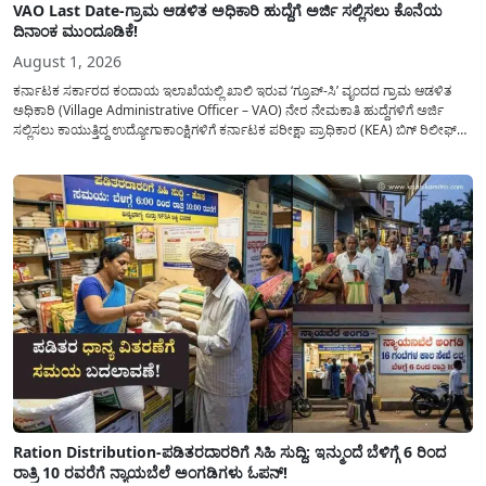
VAO Last Date-ಗ್ರಾಮ ಆಡಳಿತ ಅಧಿಕಾರಿ ಹುದ್ದೆಗೆ ಅರ್ಜಿ ಸಲ್ಲಿಸಲು ಕೊನೆಯ
ದಿನಾಂಕ ಮುಂದೂಡಿಕೆ!
August 1, 2026
ಕರ್ನಾಟಕ ಸರ್ಕಾರದ ಕಂದಾಯ ಇಲಾಖೆಯಲ್ಲಿ ಖಾಲಿ ಇರುವ ‘ಗ್ರೂಪ್-ಸಿ’ ವೃಂದದ ಗ್ರಾಮ ಆಡಳಿತ
ಅಧಿಕಾರಿ (Village Administrative Officer – VAO) ನೇರ ನೇಮಕಾತಿ ಹುದ್ದೆಗಳಿಗೆ ಅರ್ಜಿ
ಸಲ್ಲಿಸಲು ಕಾಯುತ್ತಿದ್ದ ಉದ್ಯೋಗಾಕಾಂಕ್ಷಿಗಳಿಗೆ ಕರ್ನಾಟಕ ಪರೀಕ್ಷಾ ಪ್ರಾಧಿಕಾರ (KEA) ಬಿಗ್ ರಿಲೀಫ್
ನೀಡಿದೆ. ಅರ್ಜಿ ಸಲ್ಲಿಕೆಯ ಅವಧಿಯನ್ನು ವಿಸ್ತರಿಸಿ ಅಧಿಕೃತ ಪ್ರಕಟಣೆ ಹೊರಡಿಸಿದ್ದು, ಇದುವರೆಗೆ ಅರ್ಜಿ
ಸಲ್ಲಿಸಲು...
Ration Distribution-ಪಡಿತರದಾರರಿಗೆ ಸಿಹಿ ಸುದ್ದಿ: ಇನ್ಮುಂದೆ ಬೆಳಿಗ್ಗೆ 6 ರಿಂದ
ರಾತ್ರಿ 10 ರವರೆಗೆ ನ್ಯಾಯಬೆಲೆ ಅಂಗಡಿಗಳು ಓಪನ್!