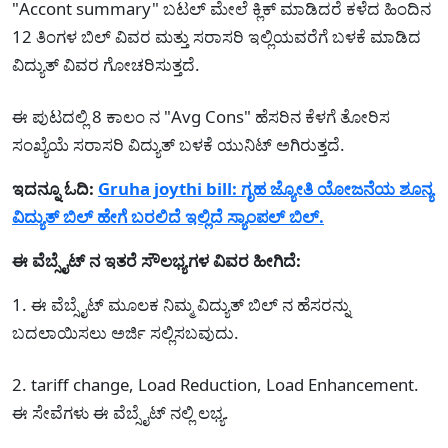
"Accont summary" ಬಟಲ್ ಮೇಲೆ ಕ್ಲಿಕ್ ಮಾಡಿದರೆ ಕಳೆದ ಹಿಂದಿನ
12 ತಿಂಗಳ ಬಿಲ್ ವಿವರ ಮತ್ತು ಸರಾಸರಿ ಇಲ್ಲಿಯವರೆಗೆ ಬಳಕೆ ಮಾಡಿದ
ವಿದ್ಯುತ್ ವಿವರ ಗೋಚರಿಸುತ್ತದೆ.
ಈ ಪುಟದಲ್ಲಿ 8 ಕಾಲಂ ನ "Avg Cons" ಹೆಸರಿನ ಕೆಳಗೆ ತೋರಿಸ
ಸಂಖ್ಯೆಯೆ ಸರಾಸರಿ ವಿದ್ಯುತ್ ಬಳಕೆ ಯುನಿಟ್ ಅಗಿರುತ್ತದೆ.
ಇದನ್ನೂ ಓದಿ:
Gruha joythi bill: ಗೃಹ ಜ್ಯೋತಿ ಯೋಜನೆಯ ಶೂನ್ಯ
ವಿದ್ಯುತ್ ಬಿಲ್ ಹೇಗೆ ಬರಲಿದೆ ಇಲ್ಲಿದೆ ಸ್ಯಾಂಪಲ್ ಬಿಲ್.
ಈ ವೆಬ್ಸೈಟ್ ನ ಇತರೆ ಸೌಲಭ್ಯಗಳ ವಿವರ ಹೀಗಿದೆ:
1. ಈ ವೆಬ್ಸೈಟ್ ಮೂಲಕ ನಿಮ್ಮ ವಿದ್ಯುತ್ ಬಿಲ್ ನ ಹೆಸರನ್ನು
ಬದಲಾಯಿಸಲು ಅರ್ಜಿ ಸಲ್ಲಿಸಬವುದು.
2. tariff change, Load Reduction, Load Enhancement.
ಈ ಸೇವೆಗಳು ಈ ವೆಬ್ಸೈಟ್ ನಲ್ಲಿ ಲಭ್ಯ.