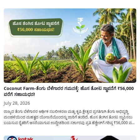
ಕೋರಿದೆ. ಆರ್ಥಿಕವಾಗಿ ಹಿಂದುಳಿದ ಹಾಗೂ ಬಡ ಕುಟುಂಬ ವರ್ಗದ ವಿದ್ಯಾರ್ಥಿಗಳು ಅವರ ಮುಂದಿನ
ಶಿಕ್ಷಣವನ್ನು ಮುಂದುವರಿಸಲು ಯಾವುದೇ ಅಡಚಣೆಯಾಗದಂತೆ ನೋಡಿಕೊಳ್ಳಲು ಈ ಯೋಜನೆಯನ್ನು
ಜಾರಿಗೆ...
Coconut Farm-ತೆಂಗು ಬೆಳೆಗಾರರ ಗಮನಕ್ಕೆ: ಹೊಸ ತೋಟ ಸ್ಥಾಪನೆಗೆ ₹56,000
ವರೆಗೆ ಸಹಾಯಧನ!
July 28, 2026
ರಾಜ್ಯದ ತೆಂಗು ಬೆಳೆಗಾರರ ಆರ್ಥಿಕ ಸಬಲೀಕರಣ ಮತ್ತು ಕೃಷಿ ಕ್ಷೇತ್ರದ ಪ್ರಗತಿಗಾಗಿ ತೆಂಗು ಅಭಿವೃದ್ದಿ
ಮಂಡಳಿಯಿಂದ ಮಹತ್ವದ ಯೋಜನೆಯೊಂದನ್ನು ಜಾರಿಗೆ ತಂದಿದೆ. ಹೊಸ ತೆಂಗಿನ ತೋಟ ಸ್ಥಾಪಿಸಲು
ಬಯಸುವ ರೈತರಿಗೆ ಆಸರೆಯಾಗುವ ಉದ್ದೇಶದಿಂದ ಸರ್ಕಾರವು ಪ್ರತಿ ಹೆಕ್ಟೇರ್‌ಗೆ ಗರಿಷ್ಠ ₹56,000 ವರೆಗೆ
ಧನಸಹಾಯ ಪಡೆಯಲು ಅರ್ಜಿಯನ್ನು ಆಹ್ವಾನಿಸಿದೆ. ತೆಂಗು ಅಭಿವೃದ್ದಿ ಮಂಡಳಿಯ ಯೋಜನೆ
ಅಡಿಯಲ್ಲಿ ನೀಡಲಾಗುವ...