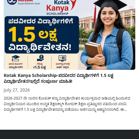
Kotak Kanya Scholarship-ಪದವೀದರ ವಿದ್ಯಾರ್ಥಿಗಳಿಗೆ 1.5 ಲಕ್ಷ
ವಿದ್ಯಾರ್ಥಿವೇತನ!ಇಲ್ಲಿದೆ ಸಂಪೂರ್ಣ ಮಾಹಿತಿ!
July 27, 2026
2026-2027 ನೇ ಸಾಲಿನ ಕೋಟಕ್ ಕನ್ಯಾ ವಿದ್ಯಾರ್ಥಿವೇತನ ಕಾರ್ಯಕ್ರಮದ ಅಡಿಯಲ್ಲಿ ಹಿಂದುಳಿದ
ವಿದ್ಯಾರ್ಥಿನಿಯರ ಮುಂದಿನ ಉನ್ನತ ಶಿಕ್ಷಣಕ್ಕಾಗಿ ಕೋಟಕ್ ಶಿಕ್ಷಣ ಪ್ರತಿಷ್ಠಾನದ ವತಿಯಿಂದ ಪದವಿ
ವಿದ್ಯಾರ್ಥಿಗಳಿಗೆ 1.5 ಲಕ್ಷ ವಿದ್ಯಾರ್ಥಿವೇತನವನ್ನು ಪಡೆಯಲು ಅರ್ಜಿಯನ್ನು ಆಹ್ವಾನಿಸಲಾಗಿದೆ. ಈ
ವಿದ್ಯಾರ್ಥಿವೇತನವು 12 ನೇ ತರಗತಿಯಲ್ಲಿ ಉತ್ತೀರ್ಣರಾಗಿರುವ ಮತ್ತು ಪ್ರತಿಷ್ಠಿತ ವೃತ್ತಿಪರ ಪದವಿ
ಕೋರ್ಸ್‌ಗಳಲ್ಲಿ ಸೇರಲು ಬಯಸುವ ಅರ್ಹ ವಿದ್ಯಾರ್ಥಿನಿಯರು...