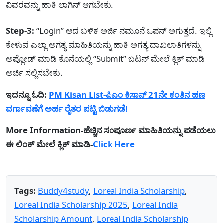
ವಿವರವನ್ನು ಹಾಕಿ ಲಾಗಿನ್ ಆಗಬೇಕು.
Step-3:
“Login” ಆದ ಬಳಿಕ ಅರ್ಜಿ ನಮೂನೆ ಒಪನ್ ಅಗುತ್ತದೆ. ಇಲ್ಲಿ
ಕೇಳುವ ಎಲ್ಲಾ ಅಗತ್ಯ ಮಾಹಿತಿಯನ್ನು ಹಾಕಿ ಅಗತ್ಯ ದಾಖಲಾತಿಗಳನ್ನು
ಅಪ್ಲೋಡ್ ಮಾಡಿ ಕೊನೆಯಲ್ಲಿ “Submit” ಬಟನ್ ಮೇಲೆ ಕ್ಲಿಕ್ ಮಾಡಿ
ಅರ್ಜಿ ಸಲ್ಲಿಸಬೇಕು.
ಇದನ್ನೂ ಓದಿ:
PM Kisan List-ಪಿಎಂ ಕಿಸಾನ್ 21ನೇ ಕಂತಿನ ಹಣ
ವರ್ಗಾವಣೆಗೆ ಅರ್ಹ ರೈತರ ಪಟ್ಟಿ ಬಿಡುಗಡೆ!
More Information-ಹೆಚ್ಚಿನ ಸಂಪೂರ್ಣ ಮಾಹಿತಿಯನ್ನು ಪಡೆಯಲು
ಈ ಲಿಂಕ್ ಮೇಲೆ ಕ್ಲಿಕ್ ಮಾಡಿ-
Click Here
Tags:
Buddy4study
,
Loreal India Scholarship
,
Loreal India Scholarship 2025
,
Loreal India
Scholarship Amount
,
Loreal India Scholarship