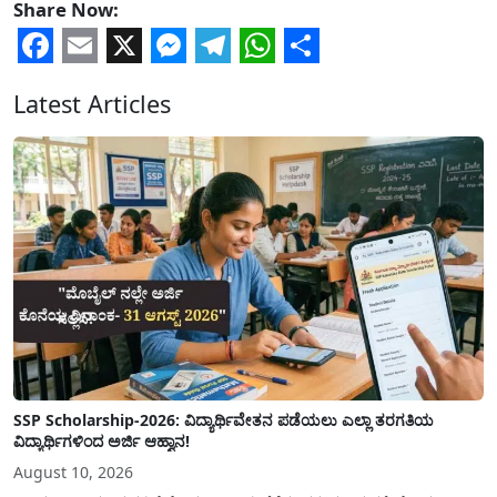
Share Now:
Facebook
Email
X
Messenger
Telegram
WhatsApp
Share
Latest Articles
SSP Scholarship-2026: ವಿದ್ಯಾರ್ಥಿವೇತನ ಪಡೆಯಲು ಎಲ್ಲಾ ತರಗತಿಯ
ವಿದ್ಯಾರ್ಥಿಗಳಿಂದ ಅರ್ಜಿ ಆಹ್ವಾನ!
August 10, 2026