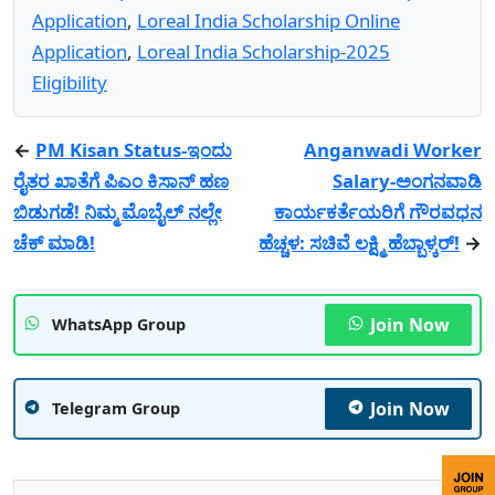
Application
,
Loreal India Scholarship Online
Application
,
Loreal India Scholarship-2025
Eligibility
←
PM Kisan Status-ಇಂದು
Anganwadi Worker
ರೈತರ ಖಾತೆಗೆ ಪಿಎಂ ಕಿಸಾನ್ ಹಣ
Salary-ಅಂಗನವಾಡಿ
ಬಿಡುಗಡೆ! ನಿಮ್ಮ ಮೊಬೈಲ್ ನಲ್ಲೇ
ಕಾರ್ಯಕರ್ತೆಯರಿಗೆ ಗೌರವಧನ
ಚೆಕ್ ಮಾಡಿ!
ಹೆಚ್ಚಳ: ಸಚಿವೆ ಲಕ್ಷ್ಮಿ ಹೆಬ್ಬಾಳ್ಕರ್!
→
Join Now
WhatsApp Group
Join Now
Telegram Group