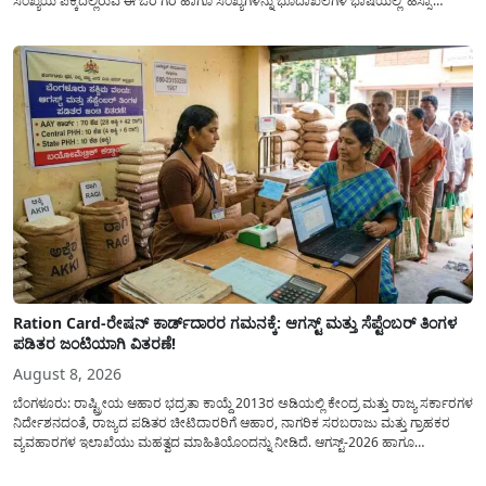
ಸಂಖ್ಯೆಯ ಪಕ್ಕದಲ್ಲಿರುವ ಈ ಓರೆ ಗೆರೆ ಹಾಗೂ ಸಂಖ್ಯೆಗಳನ್ನು ಭೂದಾಖಲೆಗಳ ಭಾಷೆಯಲ್ಲಿ ‘ಹಿಸ್ಸಾ’
(Hissa) ಅಥವಾ ಉಪ-ವಿಭಾಗ (Sub-Division) ಎಂದು ಕರೆಯಲಾಗುತ್ತದೆ. ಸಾಮಾನ್ಯ ಜನರಿಗೆ ಈ
ಸಂಖ್ಯೆಗಳ ಹಿಂದಿನ ಸಂಪೂರ್ಣ...
Ration Card-ರೇಷನ್ ಕಾರ್ಡ್‍ದಾರರ ಗಮನಕ್ಕೆ: ಆಗಸ್ಟ್ ಮತ್ತು ಸೆಪ್ಟೆಂಬರ್ ತಿಂಗಳ
ಪಡಿತರ ಜಂಟಿಯಾಗಿ ವಿತರಣೆ!
August 8, 2026
ಬೆಂಗಳೂರು: ರಾಷ್ಟ್ರೀಯ ಆಹಾರ ಭದ್ರತಾ ಕಾಯ್ದೆ 2013ರ ಅಡಿಯಲ್ಲಿ ಕೇಂದ್ರ ಮತ್ತು ರಾಜ್ಯ ಸರ್ಕಾರಗಳ
ನಿರ್ದೇಶನದಂತೆ, ರಾಜ್ಯದ ಪಡಿತರ ಚೀಟಿದಾರರಿಗೆ ಆಹಾರ, ನಾಗರಿಕ ಸರಬರಾಜು ಮತ್ತು ಗ್ರಾಹಕರ
ವ್ಯವಹಾರಗಳ ಇಲಾಖೆಯು ಮಹತ್ವದ ಮಾಹಿತಿಯೊಂದನ್ನು ನೀಡಿದೆ. ಆಗಸ್ಟ್-2026 ಹಾಗೂ
ಸೆಪ್ಟೆಂಬರ್-2026 ಈ ಎರಡೂ ತಿಂಗಳ ಆಹಾರ ಧಾನ್ಯಗಳ ವಿತರಣೆಯನ್ನು ಆಗಸ್ಟ್ ಮಾಹೆಯಲ್ಲೇ ಒಟ್ಟಿಗೆ
(ಜಂಟಿಯಾಗಿ) ನೀಡಲು ನಿರ್ಧರಿಸಲಾಗಿದೆ....