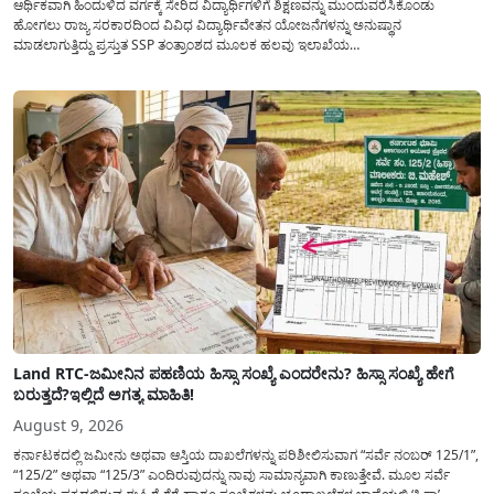
ಆರ್ಥಿಕವಾಗಿ ಹಿಂದುಳಿದ ವರ್ಗಕ್ಕೆ ಸೇರಿದ ವಿದ್ಯಾರ್ಥಿಗಳಿಗೆ ಶಿಕ್ಷಣವನ್ನು ಮುಂದುವರೆಸಿಕೊಂಡು
ಹೋಗಲು ರಾಜ್ಯ ಸರಕಾರದಿಂದ ವಿವಿಧ ವಿದ್ಯಾರ್ಥಿವೇತನ ಯೋಜನೆಗಳನ್ನು ಅನುಷ್ಥಾನ
ಮಾಡಲಾಗುತ್ತಿದ್ದು ಪ್ರಸ್ತುತ SSP ತಂತ್ರಾಂಶದ ಮೂಲಕ ಹಲವು ಇಲಾಖೆಯ
ವಿದ್ಯಾರ್ಥಿವೇತನವನ್ನು(Scholarship) ಪಡೆಯಲು ಅರ್ಹ ವಿದ್ಯಾರ್ಥಿಗಳಿಂದ ಅರ್ಜಿಯನ್ನು
ಆಹ್ವಾನಿಸಲಾಗಿದೆ. ರಾಜ್ಯ ಸರಕಾರದ ಎಲ್ಲಾ ಇಲಾಖೆ ಮತ್ತು ಯೋಜನೆಯ
ವಿದ್ಯಾರ್ಥಿವೇತನವನ್ನು(Scholarship Application) ಪಡೆಯಲು ವಿದ್ಯಾರ್ಥಿಗಳಿಗೆ ಅರ್ಜಿ ಸಲ್ಲಿಸಲು
ಸರಳ...
Land RTC-ಜಮೀನಿನ ಪಹಣಿಯ ಹಿಸ್ಸಾ ಸಂಖ್ಯೆ ಎಂದರೇನು? ಹಿಸ್ಸಾ ಸಂಖ್ಯೆ ಹೇಗೆ
ಬರುತ್ತದೆ?ಇಲ್ಲಿದೆ ಅಗತ್ಯ ಮಾಹಿತಿ!
August 9, 2026
ಕರ್ನಾಟಕದಲ್ಲಿ ಜಮೀನು ಅಥವಾ ಆಸ್ತಿಯ ದಾಖಲೆಗಳನ್ನು ಪರಿಶೀಲಿಸುವಾಗ “ಸರ್ವೆ ನಂಬರ್ 125/1”,
“125/2” ಅಥವಾ “125/3” ಎಂದಿರುವುದನ್ನು ನಾವು ಸಾಮಾನ್ಯ​ವಾಗಿ ಕಾಣುತ್ತೇವೆ. ಮೂಲ ಸರ್ವೆ