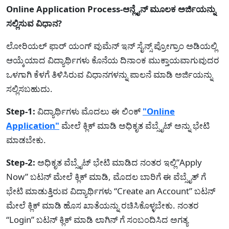
Online Application Process-ಆನ್ಲೈನ್ ಮೂಲಕ ಅರ್ಜಿಯನ್ನು
ಸಲ್ಲಿಸುವ ವಿಧಾನ?
ಲೋರಿಯಲ್ ಫಾರ್ ಯಂಗ್ ವುಮೆನ್ ಇನ್ ಸೈನ್ಸ್ ಪ್ರೋಗ್ರಾಂ ಅಡಿಯಲ್ಲಿ
ಆಯ್ಕೆಯಾದ ವಿದ್ಯಾರ್ಥಿಗಳು ಕೊನೆಯ ದಿನಾಂಕ ಮುಕ್ತಾಯವಾಗುವುದರ
ಒಳಗಾಗಿ ಕೆಳಗೆ ತಿಳಿಸಿರುವ ವಿಧಾನಗಳನ್ನು ಪಾಲನೆ ಮಾಡಿ ಅರ್ಜಿಯನ್ನು
ಸಲ್ಲಿಸಬಹುದು.
Step-1:
ವಿದ್ಯಾರ್ಥಿಗಳು ಮೊದಲು ಈ ಲಿಂಕ್
"Online
Application"
ಮೇಲೆ ಕ್ಲಿಕ್ ಮಾಡಿ ಅಧಿಕೃತ ವೆಬ್ಸೈಟ್ ಅನ್ನು ಭೇಟಿ
ಮಾಡಬೇಕು.
Step-2:
ಅಧಿಕೃತ ವೆಬ್ಸೈಟ್ ಭೇಟಿ ಮಾಡಿದ ನಂತರ ಇಲ್ಲಿ”Apply
Now” ಬಟನ್ ಮೇಲೆ ಕ್ಲಿಕ್ ಮಾಡಿ, ಮೊದಲ ಬಾರಿಗೆ ಈ ವೆಬ್ಸೈತ್ ಗೆ
ಭೇಟಿ ಮಾಡುತ್ತಿರುವ ವಿದ್ಯಾರ್ಥಿಗಳು “Create an Account” ಬಟನ್
ಮೇಲೆ ಕ್ಲಿಕ್ ಮಾಡಿ ಹೊಸ ಖಾತೆಯನ್ನು ರಚಿಸಿಕೊಳ್ಳಬೇಕು. ನಂತರ
“Login” ಬಟನ್ ಕ್ಲಿಕ್ ಮಾಡಿ ಲಾಗಿನ್ ಗೆ ಸಂಬಂದಿಸಿದ ಅಗತ್ಯ