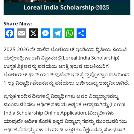
Share Now:
Facebook
Email
X
Messenger
Telegram
WhatsApp
Share
2025-2026 ನೇ ಸಾಲಿನ ಲೋರಿಯಲ್ ಇಂಡಿಯಾ ದ್ವಿತೀಯ ಪಿಯುಸಿ
ಯಲ್ಲಿಉತ್ತೀರ್ಣರಾಗಿ ವಿಜ್ಞಾನದಲ್ಲಿ(Loreal India Scholarship)
ಉನ್ನತ ಶಿಕ್ಷಣವನ್ನು ಪಡೆಯಲು ಆಸಕ್ತಿ ಇರುವ ಬಾಲಕಿಯರಿಗೆ
ಲೋರಿಯಲ್ ಫಾರ್ ಯಂಗ್ ವುಮೆನ್ ಇನ್ ಸೈನ್ಸ್ ಪ್ರೋಗ್ರಾಂ ವತಿಯಿಂದ
1 ಲಕ್ಷ ವಿದ್ಯಾರ್ಥಿವೇತನವನ್ನು ಪಡೆಯಲು ಅರ್ಜಿಯನ್ನು ಆಹ್ವಾನಿಸಲಾಗಿದೆ.
ಪ್ರಸ್ತುತ ಇಂದಿನ ದಿನಗಳಲ್ಲಿ ವಿದ್ಯಾರ್ಥಿಗಳು ಅವರ ವಿದ್ಯಾಭ್ಯಾಸವನ್ನು
ಮುಂದುವರಿಸಲು ಆರ್ಥಿಕ ಸಹಾಯ ಅತ್ಯಂತ ಅಗತ್ಯವಾಗಿದ್ದು,(Loreal
India Scholarship Online Application,)ವಿದ್ಯಾರ್ಥಿಗಳು
ಯಾವುದೇ ಆರ್ಥಿಕ ಕೊರತೆ ಇಲ್ಲದೆ ವಿದ್ಯಾಭ್ಯಾಸವನ್ನು ಮುಂದುವರಿಸಲು
ಆರ್ಥಿಕ ನೆರವನ್ನು ಸಹಾಯ ಮಾಡಿ ಎಲ್ಲರಿಗೂ ಶಿಕ್ಷಣವನ್ನು ಸುಲಭವಾಗಿ