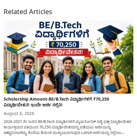
Related Articles
Scholorship Amount-BE/B.Tech ವಿದ್ಯಾರ್ಥಿಗಳಿಗೆ ₹70,250
ವಿದ್ಯಾರ್ಥಿವೇತನ! ಇಂದೇ ಅರ್ಜಿ ಸಲ್ಲಿಸಿ!
August 6, 2026
2026-2027 ನೇ ಸಾಲಿನ BE/B.Tech ವಿದ್ಯಾರ್ಥಿಗಳಿಗೆ ಪ್ಯಾನಾಸೋನಿಕ್ ರಟ್ಟಿ ಛತ್ರ್ ವಿದ್ಯಾರ್ಥಿವೇತನ
ಕಾರ್ಯಕ್ರಮದ ವತಿಯಿಂದ 70,250 ವಿದ್ಯಾರ್ಥಿವೇತನವನ್ನು ಪಡೆಯಲು ಅರ್ಜಿಯನ್ನು
ಆಹ್ವಾನಿಸಲಾಗಿದ್ದು, ಕೊನೆಯ ದಿನಾಂಕ ಮುಕ್ತಾಯವಾಗುವುದ ಒಳಗಾಗಿ ಅರ್ಜಿಯನ್ನು ಸಲ್ಲಿಸಲು